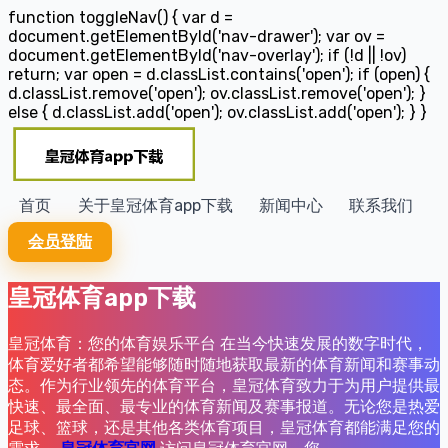
function toggleNav() { var d =
document.getElementById('nav-drawer'); var ov =
document.getElementById('nav-overlay'); if (!d || !ov)
return; var open = d.classList.contains('open'); if (open) {
d.classList.remove('open'); ov.classList.remove('open'); }
else { d.classList.add('open'); ov.classList.add('open'); } }
首页
关于皇冠体育app下载
新闻中心
联系我们
会员登陆
皇冠体育app下载
皇冠体育：您的体育娱乐平台 在当今快速发展的数字时代，
体育爱好者都希望能够随时随地获取最新的体育新闻和赛事动
态。作为行业领先的体育平台，皇冠体育致力于为用户提供最
快速、最全面、最专业的体育新闻及赛事报道。无论您是热爱
足球、篮球，还是其他各类体育项目，皇冠体育都能满足您的