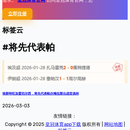
需求。
皇冠体育官网
访问皇冠体育官网，您
立即注册
标签云
#将先代表帕
埃斯特旺加盟切尔西，将先代表帕尔梅拉斯出战世俱杯
2026-03-03
友情链接：
Copyright © 2025
皇冠体育app下载
版权所有 |
网站地图
|