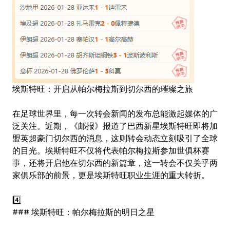
埃斯特旺：开启从帕尔梅拉斯到切尔西的璀璨之旅
在足球世界里，每一次转会新闻的发布总能激起媒体的广
泛关注。近期，《邮报》报道了巴西新星埃斯特旺即将加
盟英超豪门切尔西的消息，这则转会动态立刻吸引了全球
的目光。埃斯特旺不仅将代表帕尔梅拉斯参加世俱杯赛
事，还将开启他在切尔西的新篇章，这一转会不仅关乎两
家俱乐部的前景，更是埃斯特旺职业生涯的重大转折。
4️⃣
### 埃斯特旺：帕尔梅拉斯的明日之星