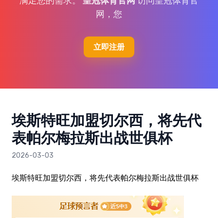
满足您的需求。
皇冠体育官网
访问皇冠体育官
网，您
立即注册
埃斯特旺加盟切尔西，将先代
表帕尔梅拉斯出战世俱杯
2026-03-03
埃斯特旺加盟切尔西，将先代表帕尔梅拉斯出战世俱杯