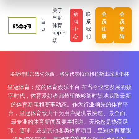
关于
新
联
会
会
皇冠
首
闻
系
员
员
体育
页
中
我
注
登
app下
心
们
册
陆
载
埃斯特旺加盟切尔西，将先代表帕尔梅拉斯出战世俱杯
皇冠体育：您的体育娱乐平台 在当今快速发展的数
字时代，体育爱好者都希望能够随时随地获取最新
的体育新闻和赛事动态。作为行业领先的体育平
台，皇冠体育致力于为用户提供最快速、最全面、
最专业的体育新闻及赛事报道。无论您是热爱足
球、篮球，还是其他各类体育项目，皇冠体育都能