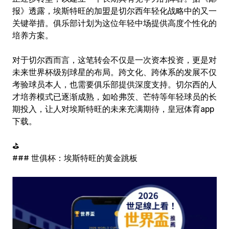
报》透露，埃斯特旺的加盟是切尔西年轻化战略中的又一
关键举措。俱乐部计划为这位年轻中场提供高度个性化的
培养方案。
对于切尔西而言，这笔转会不仅是一次资本投资，更是对
未来世界杯级别球星的布局。跨文化、跨体系的发展不仅
考验球员本人，也需要俱乐部提供深度支持。切尔西的人
才培养模式已逐渐成熟，如哈弗茨、芒特等年轻球员的长
期投入，让人对埃斯特旺的未来充满期待，
皇冠体育app
下载
。
⛳
### 世俱杯：埃斯特旺的黄金跳板