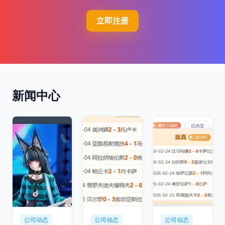
立即注册
新闻中心
公司动态
公司动态
公司动态