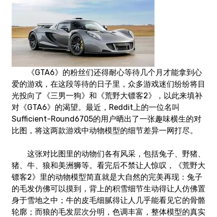
《GTA6》的粉丝们还得耐心等待几个月才能拿到心
爱的游戏，在这段等待的日子里，众多游戏迷们纷纷将目
光投向了《三男一狗》和《荒野大镖客2》，以此来填补
对《GTA6》的渴望。最近，Reddit上的一位名叫
Sufficient-Round6705的用户晒出了一张趣味横生的对
比图，将这两款游戏中动物模型的细节差异一网打尽。
这张对比图里的动物们各有风采，包括兔子、野猪、
猪、牛、狼和美洲狮等。看完后不禁让人惊叹，《荒野大
镖客2》里的动物模型简直就是大自然的完美再现：兔子
的毛发仿佛可以摸到，背上的积雪细节生动得让人仿佛置
身于雪地之中；牛的皮毛细腻得让人几乎能看见它的骨骼
轮廓；而狼的毛发层次分明，色调丰富，整体模型的真实