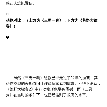
感让人难以置信。
🤍
动物对比：（上方为《三男一狗》，下方为《荒野大镖
客》）
🧡
虽然《三男一狗》这款已经走过了12年的游戏，其
动物模型的表现依旧让许多玩家感到惊喜。不得不承认，
《荒野大镖客2》中的动物形象堪称震撼，而《三男一
狗》在当时的条件下，也已经达到了很高的水平。