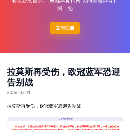
满足您的需求。
皇冠体育官网
访问皇冠体育官
网，您
立即注册
拉莫斯再受伤，欧冠蓝军恐迎
告别战
2026-02-11
拉莫斯再受伤，欧冠蓝军恐迎告别战