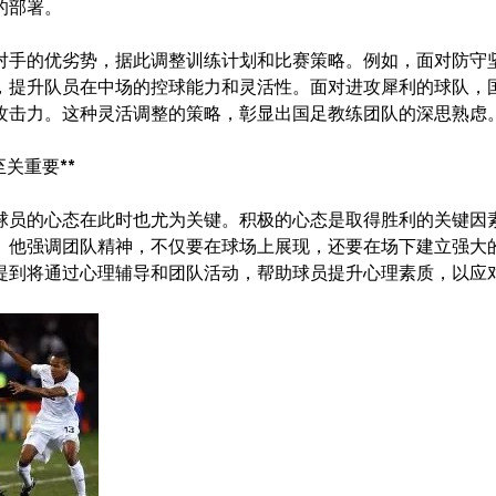
的部署。
对手的优劣势，据此调整训练计划和比赛策略。例如，面对防守
，提升队员在中场的控球能力和灵活性。面对进攻犀利的球队，
攻击力。这种灵活调整的策略，彰显出国足教练团队的深思熟虑
关重要**
球员的心态在此时也尤为关键。积极的心态是取得胜利的关键因
。他强调团队精神，不仅要在球场上展现，还要在场下建立强大
提到将通过心理辅导和团队活动，帮助球员提升心理素质，以应