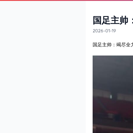
国足主帅
2026-01-19
国足主帅：竭尽全