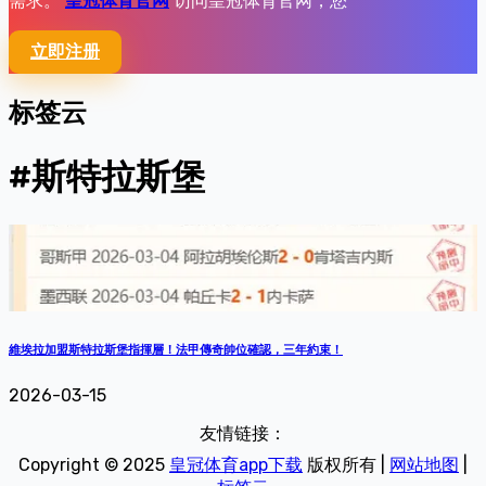
需求。
皇冠体育官网
访问皇冠体育官网，您
立即注册
标签云
#斯特拉斯堡
維埃拉加盟斯特拉斯堡指揮層！法甲傳奇帥位確認，三年約束！
2026-03-15
友情链接：
Copyright © 2025
皇冠体育app下载
版权所有 |
网站地图
|