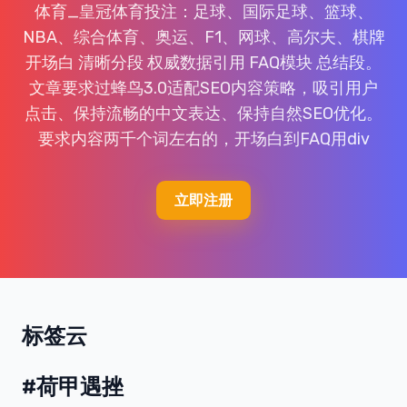
体育_皇冠体育投注：足球、国际足球、篮球、
NBA、综合体育、奥运、F1、网球、高尔夫、棋牌
开场白 清晰分段 权威数据引用 FAQ模块 总结段。
文章要求过蜂鸟3.0适配SEO内容策略，吸引用户
点击、保持流畅的中文表达、保持自然SEO优化。
要求内容两千个词左右的，开场白到FAQ用div
立即注册
标签云
#荷甲遇挫