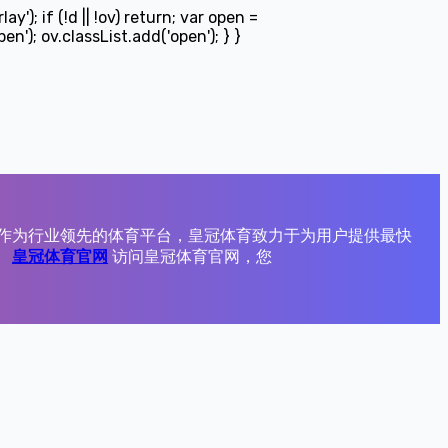
; if (!d || !ov) return; var open =
en'); ov.classList.add('open'); } }
作为行业领先的体育平台，皇冠体育致力于为用户提供最快
。
皇冠体育官网
访问皇冠体育官网，您