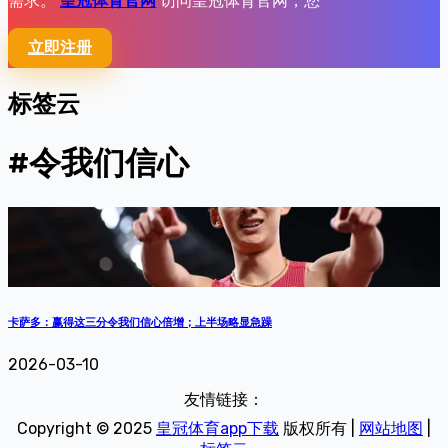
需求。
皇冠体育官网
访问皇冠体育官网，您
立即注册
标签云
#令我们信心
卡萨多：赢得这三分令我们信心倍增；上半场略显急躁
2026-03-10
友情链接：
Copyright © 2025
皇冠体育app下载
版权所有 |
网站地图
|