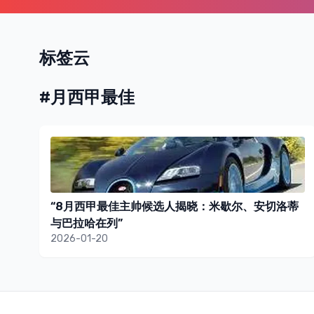
标签云
#月西甲最佳
“8月西甲最佳主帅候选人揭晓：米歇尔、安切洛蒂
与巴拉哈在列”
2026-01-20