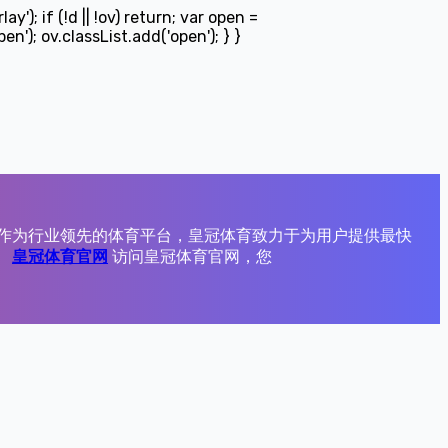
; if (!d || !ov) return; var open =
en'); ov.classList.add('open'); } }
作为行业领先的体育平台，皇冠体育致力于为用户提供最快
。
皇冠体育官网
访问皇冠体育官网，您