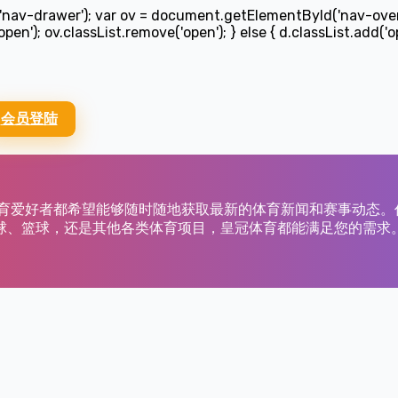
v-drawer'); var ov = document.getElementById('nav-overlay')
pen'); ov.classList.remove('open'); } else { d.classList.add('op
会员登陆
体育爱好者都希望能够随时随地获取最新的体育新闻和赛事动态。
球、篮球，还是其他各类体育项目，皇冠体育都能满足您的需求