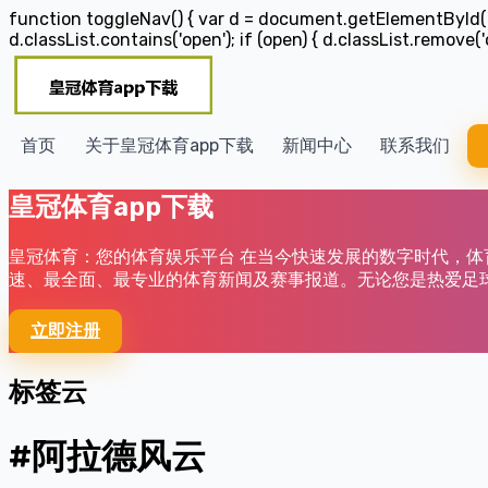
function toggleNav() { var d = document.getElementById('na
d.classList.contains('open'); if (open) { d.classList.remove('o
首页
关于皇冠体育app下载
新闻中心
联系我们
皇冠体育app下载
皇冠体育：您的体育娱乐平台 在当今快速发展的数字时代，
速、最全面、最专业的体育新闻及赛事报道。无论您是热爱足
立即注册
标签云
#阿拉德风云