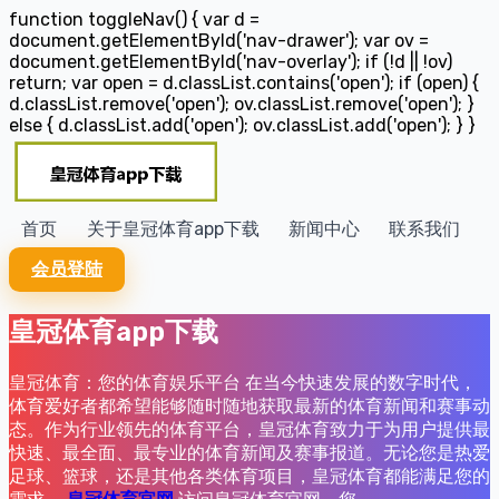
function toggleNav() { var d =
document.getElementById('nav-drawer'); var ov =
document.getElementById('nav-overlay'); if (!d || !ov)
return; var open = d.classList.contains('open'); if (open) {
d.classList.remove('open'); ov.classList.remove('open'); }
else { d.classList.add('open'); ov.classList.add('open'); } }
首页
关于皇冠体育app下载
新闻中心
联系我们
会员登陆
皇冠体育app下载
皇冠体育：您的体育娱乐平台 在当今快速发展的数字时代，
体育爱好者都希望能够随时随地获取最新的体育新闻和赛事动
态。作为行业领先的体育平台，皇冠体育致力于为用户提供最
快速、最全面、最专业的体育新闻及赛事报道。无论您是热爱
足球、篮球，还是其他各类体育项目，皇冠体育都能满足您的