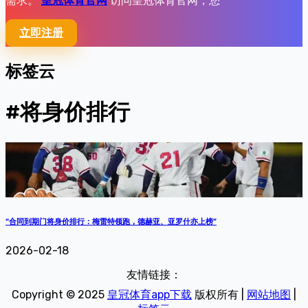
需求。
皇冠体育官网
访问皇冠体育官网，您
立即注册
标签云
#将身价排行
“合同到期门将身价排行：梅雷特领跑，德赫亚、亚罗什亦上榜”
2026-02-18
友情链接：
Copyright © 2025
皇冠体育app下载
版权所有 |
网站地图
|