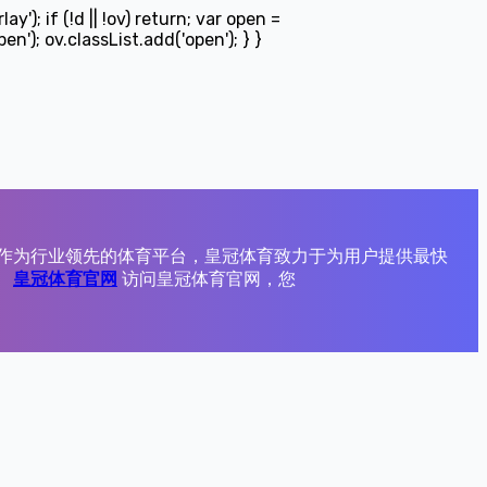
; if (!d || !ov) return; var open =
en'); ov.classList.add('open'); } }
作为行业领先的体育平台，皇冠体育致力于为用户提供最快
。
皇冠体育官网
访问皇冠体育官网，您