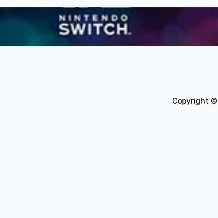
Copyright 