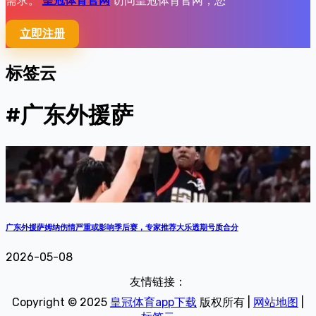
需求。
皇冠体育官网
访问皇冠体育官网，您
立即注册
标签云
#广东外援萨
广东外援萨姆纳伤情严重或影响季后赛，专家推荐大乐透期号质合分
2026-05-08
友情链接：
Copyright © 2025
皇冠体育app下载
版权所有 |
网站地图
|