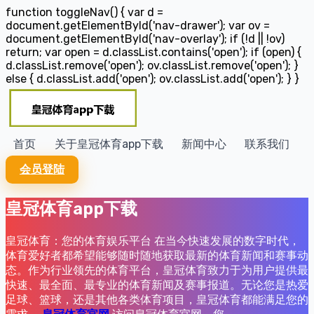
function toggleNav() { var d =
document.getElementById('nav-drawer'); var ov =
document.getElementById('nav-overlay'); if (!d || !ov)
return; var open = d.classList.contains('open'); if (open) {
d.classList.remove('open'); ov.classList.remove('open'); }
else { d.classList.add('open'); ov.classList.add('open'); } }
首页
关于皇冠体育app下载
新闻中心
联系我们
会员登陆
皇冠体育app下载
皇冠体育：您的体育娱乐平台 在当今快速发展的数字时代，
体育爱好者都希望能够随时随地获取最新的体育新闻和赛事动
态。作为行业领先的体育平台，皇冠体育致力于为用户提供最
快速、最全面、最专业的体育新闻及赛事报道。无论您是热爱
足球、篮球，还是其他各类体育项目，皇冠体育都能满足您的