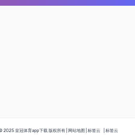
 © 2025
皇冠体育app下载
版权所有 |
网站地图
|
标签云
|
标签云