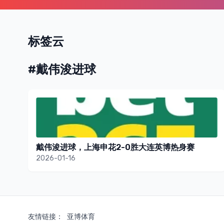
标签云
#戴伟浚进球
戴伟浚进球，上海申花2-0胜大连英博热身赛
2026-01-16
友情链接：
亚博体育