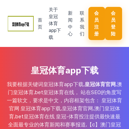
关于
新
联
会
会
皇冠
首
闻
系
员
员
体育
页
中
我
注
登
app下
心
们
册
陆
载
皇冠体育app下载
我要根据关键词皇冠体育app下载,
皇冠体育官网
,澳
门皇冠体育,bet皇冠体育在线， 站在SEO的角度写
一篇软文，要求是中文，内容框架包含： 皇冠体育
官网 皇冠体育app下载,皇冠体育官网,澳门皇冠体
育,bet皇冠体育在线 皇冠-体育投注提供最快速最
全面最专业的体育新闻和赛事报道,【c】澳门皇冠