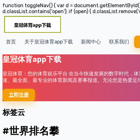
function toggleNav() { var d = document.getElementById('na
d.classList.contains('open'); if (open) { d.classList.remove('o
首页
关于皇冠体育app下载
新闻中心
联系我们
皇冠体育app下载
皇冠体育：您的体育娱乐平台 在当今快速发展的数字时代，
速、最全面、最专业的体育新闻及赛事报道。无论您是热爱足
立即注册
标签云
#世界排名攀