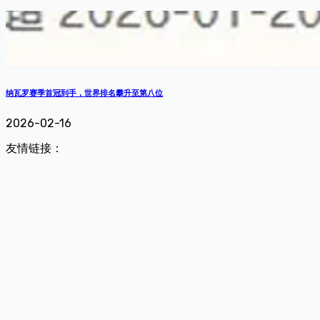
纳瓦罗赛季首冠到手，世界排名攀升至第八位
2026-02-16
友情链接：