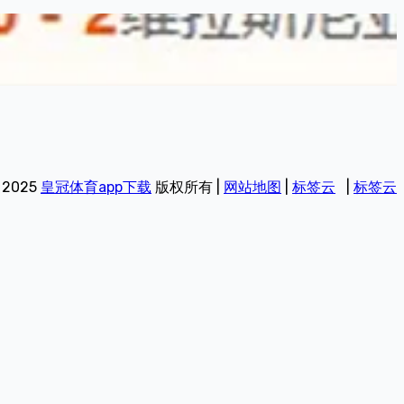
© 2025
皇冠体育app下载
版权所有 |
网站地图
|
标签云
|
标签云