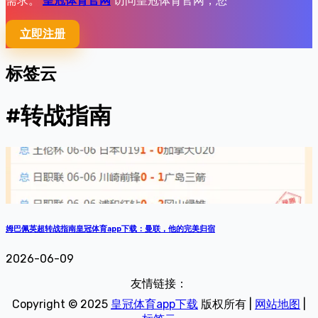
需求。
皇冠体育官网
访问皇冠体育官网，您
立即注册
标签云
#转战指南
姆巴佩英超转战指南皇冠体育app下载：曼联，他的完美归宿
2026-06-09
友情链接：
Copyright © 2025
皇冠体育app下载
版权所有 |
网站地图
|