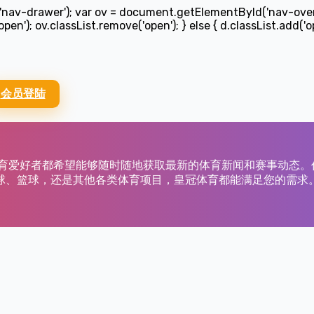
v-drawer'); var ov = document.getElementById('nav-overlay')
pen'); ov.classList.remove('open'); } else { d.classList.add('op
会员登陆
体育爱好者都希望能够随时随地获取最新的体育新闻和赛事动态。
球、篮球，还是其他各类体育项目，皇冠体育都能满足您的需求