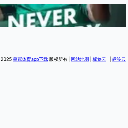
© 2025
皇冠体育app下载
版权所有 |
网站地图
|
标签云
|
标签云