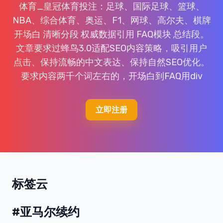
体育_皇冠体育投注：足球、国际足球、篮球、
NBA、综合体育、奥运、F1、网球、高尔夫、棋牌
开场白 清晰分段 权威数据引用 FAQ模块 总结段。
文章要求过蜂鸟3.0适配SEO内容策略，吸引用户
点击、保持流畅的中文表达、保持自然SEO优化。
要求内容两千个词左右的，开场白到FAQ用div
立即注册
标签云
#亚马尔续约