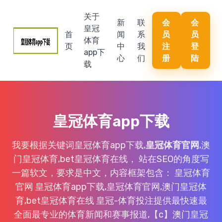
关于
新
联
会
会
皇冠
首
闻
系
员
员
体育
页
中
我
注
登
app下
心
们
册
陆
载
皇冠体育app下载
我要根据关键词皇冠体育app下载,
皇冠体育官网
,澳
门皇冠体育,bet皇冠体育在线， 站在SEO的角度写
一篇软文，要求是中文，内容框架包含： 皇冠体育
官网 皇冠体育app下载,皇冠体育官网,澳门皇冠体
育,bet皇冠体育在线 皇冠-体育投注提供最快速最
全面最专业的体育新闻和赛事报道,【c】澳门皇冠