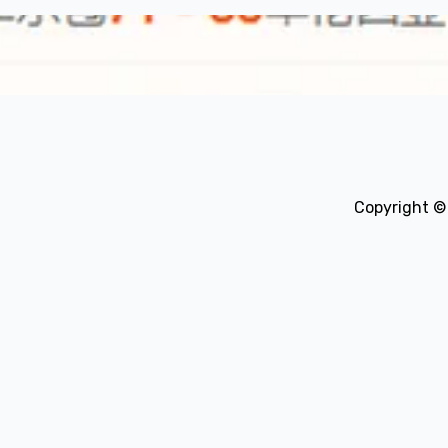
Copyright 