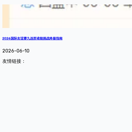
2026国际友谊赛九连胜谁能挑战终极指南
2026-06-10
友情链接：