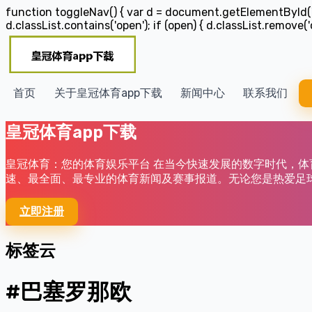
function toggleNav() { var d = document.getElementById('na
d.classList.contains('open'); if (open) { d.classList.remove('o
首页
关于皇冠体育app下载
新闻中心
联系我们
皇冠体育app下载
皇冠体育：您的体育娱乐平台 在当今快速发展的数字时代，
速、最全面、最专业的体育新闻及赛事报道。无论您是热爱足
立即注册
标签云
#巴塞罗那欧