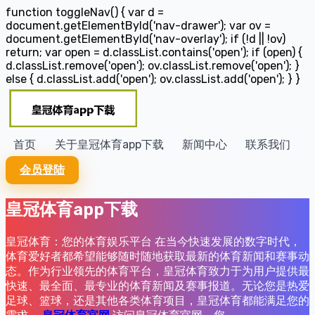
function toggleNav() { var d =
document.getElementById('nav-drawer'); var ov =
document.getElementById('nav-overlay'); if (!d || !ov)
return; var open = d.classList.contains('open'); if (open) {
d.classList.remove('open'); ov.classList.remove('open'); }
else { d.classList.add('open'); ov.classList.add('open'); } }
首页
关于皇冠体育app下载
新闻中心
联系我们
会员登陆
皇冠体育app下载
皇冠体育：您的体育娱乐平台 在当今快速发展的数字时代，
体育爱好者都希望能够随时随地获取最新的体育新闻和赛事动
态。作为行业领先的体育平台，皇冠体育致力于为用户提供最
快速、最全面、最专业的体育新闻及赛事报道。无论您是热爱
足球、篮球，还是其他各类体育项目，皇冠体育都能满足您的