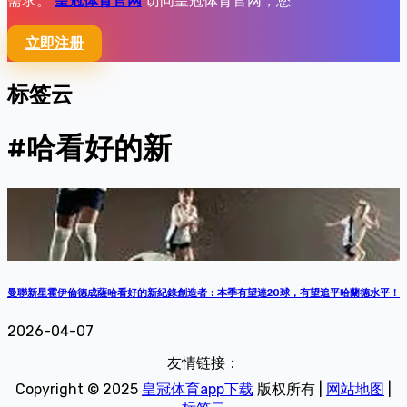
需求。
皇冠体育官网
访问皇冠体育官网，您
立即注册
标签云
#哈看好的新
曼聯新星霍伊倫德成薩哈看好的新紀錄創造者：本季有望達20球，有望追平哈蘭德水平！
2026-04-07
友情链接：
Copyright © 2025
皇冠体育app下载
版权所有 |
网站地图
|