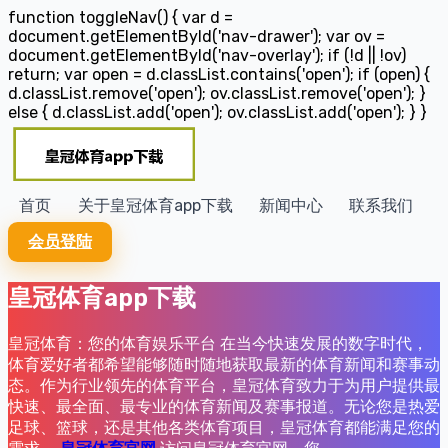
function toggleNav() { var d =
document.getElementById('nav-drawer'); var ov =
document.getElementById('nav-overlay'); if (!d || !ov)
return; var open = d.classList.contains('open'); if (open) {
d.classList.remove('open'); ov.classList.remove('open'); }
else { d.classList.add('open'); ov.classList.add('open'); } }
首页
关于皇冠体育app下载
新闻中心
联系我们
会员登陆
皇冠体育app下载
皇冠体育：您的体育娱乐平台 在当今快速发展的数字时代，
体育爱好者都希望能够随时随地获取最新的体育新闻和赛事动
态。作为行业领先的体育平台，皇冠体育致力于为用户提供最
快速、最全面、最专业的体育新闻及赛事报道。无论您是热爱
足球、篮球，还是其他各类体育项目，皇冠体育都能满足您的