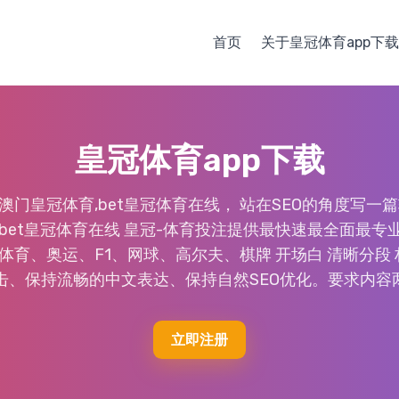
首页
关于皇冠体育app下
皇冠体育app下载
,澳门皇冠体育,bet皇冠体育在线， 站在SEO的角度写
育,bet皇冠体育在线 皇冠-体育投注提供最快速最全面最
育、奥运、F1、网球、高尔夫、棋牌 开场白 清晰分段 权
点击、保持流畅的中文表达、保持自然SEO优化。要求内容两
立即注册