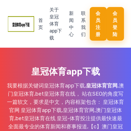
关于
新
联
会
会
皇冠
首
闻
系
员
员
体育
页
中
我
注
登
app下
心
们
册
陆
载
皇冠体育app下载
我要根据关键词皇冠体育app下载,
皇冠体育官网
,澳
门皇冠体育,bet皇冠体育在线， 站在SEO的角度写
一篇软文，要求是中文，内容框架包含： 皇冠体育
官网 皇冠体育app下载,皇冠体育官网,澳门皇冠体
育,bet皇冠体育在线 皇冠-体育投注提供最快速最
全面最专业的体育新闻和赛事报道,【c】澳门皇冠