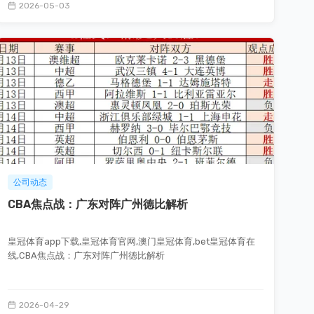
2026-05-03
公司动态
CBA焦点战：广东对阵广州德比解析
皇冠体育app下载,皇冠体育官网,澳门皇冠体育,bet皇冠体育在
线,CBA焦点战：广东对阵广州德比解析
2026-04-29