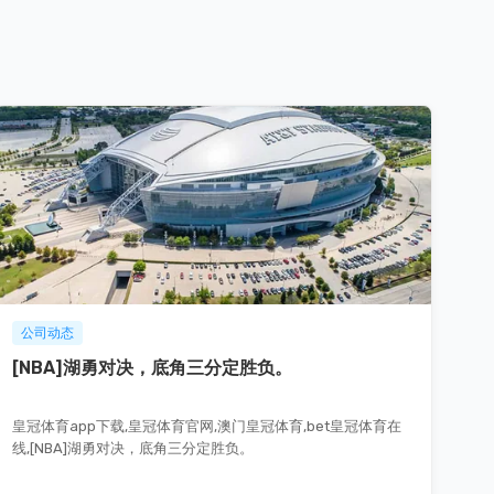
公司动态
[NBA]湖勇对决，底角三分定胜负。
皇冠体育app下载,皇冠体育官网,澳门皇冠体育,bet皇冠体育在
线,[NBA]湖勇对决，底角三分定胜负。