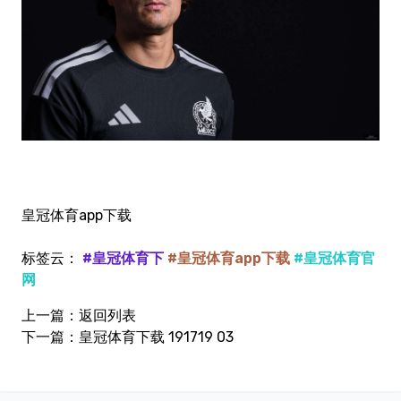
皇冠体育app下载
标签云：
#皇冠体育下
#皇冠体育app下载
#皇冠体育官
网
上一篇：返回列表
下一篇：皇冠体育下载 191719 03