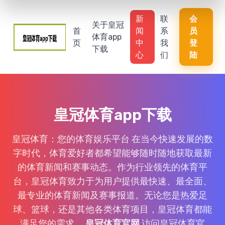
新
联
会
关于皇冠
首
闻
系
员
体育app
页
中
我
登
下载
心
们
陆
皇冠体育app下载
皇冠体育：您的体育娱乐平台 在当今快速发展的数
字时代，体育爱好者都希望能够随时随地获取最新
的体育新闻和赛事动态。作为行业领先的体育平
台，皇冠体育致力于为用户提供最快速、最全面、
最专业的体育新闻及赛事报道。无论您是热爱足
球、篮球，还是其他各类体育项目，皇冠体育都能
满足您的需求。
皇冠体育官网
访问皇冠体育官