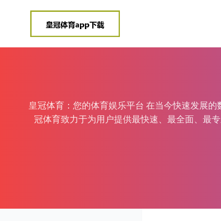
皇冠体育：您的体育娱乐平台 在当今快速发展
冠体育致力于为用户提供最快速、最全面、最专