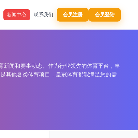
载
新闻中心
联系我们
会员注册
会员登陆
育新闻和赛事动态。作为行业领先的体育平台，皇
还是其他各类体育项目，皇冠体育都能满足您的需