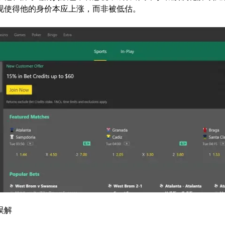
现使得他的身价本应上涨，而非被低估。
误解