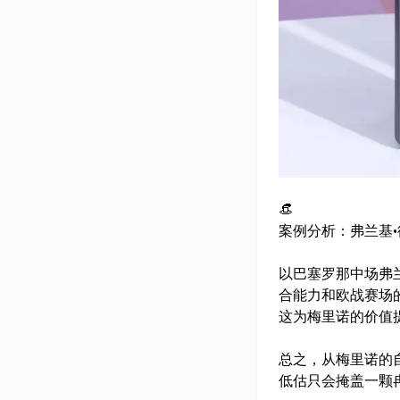
👒
案例分析：弗兰基·
以巴塞罗那中场弗
合能力和欧战赛场
这为梅里诺的价值
总之，从梅里诺的
低估只会掩盖一颗