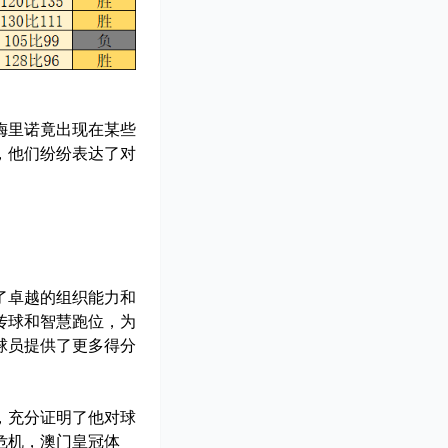
梅里诺竟出现在某些
，他们纷纷表达了对
了卓越的组织能力和
传球和智慧跑位，为
球员提供了更多得分
，充分证明了他对球
危机，
澳门皇冠体