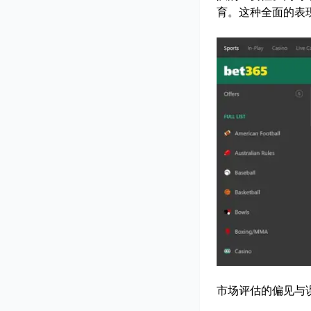
育
。这种全面的表
市场评估的偏见与