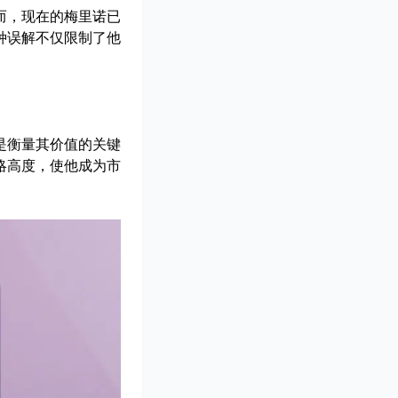
而，现在的梅里诺已
种误解不仅限制了他
是衡量其价值的关键
略高度，使他成为市