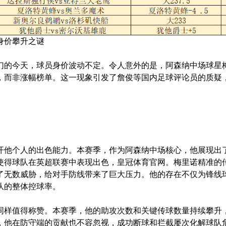
身价攀升之谜
幻的今天，球员身价波动不定。令人意外的是，阿森纳中场球星
，而非涨幅榜单。这一现象引发了詹俊等国内足球评论员的质疑
。
开他个人的出色能力。本赛季，作为阿森纳中场核心，他展现出
使得球队在英超联赛中表现出色，
皇冠体育官网
。梅里诺精准的
了无数威胁，给对手防线带来了巨大压力。他的存在不仅为锋线
队的整体控球率。
同样值得称赞。本赛季，他的助攻次数和关键传球数量持续攀升
，他在防守端的贡献也不容忽视，成功断球和拦截屡次化解球队