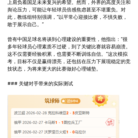
上肩负着国足未来复兴的希望。然而，外界的高度关注和
舆论压力，可能让年轻球员倍感焦虑甚至不堪重负。对
此，教练组特别强调，“以平常心迎接比赛，不惧失败，
敢于展示自己。”
曾有中国足球名将谈到心理建设的重要性，他指出：“很
多年轻球员心理素质不过硬，到了关键比赛就容易崩溃。
这不仅需要经验积累，也需要不断训练自信。”这次模拟
考，目标不仅是赢得漂亮，还包括在压力下展现稳定的竞
技状态，为将来更大的比赛做好心理铺垫。
### 关键对手带来的实际测试