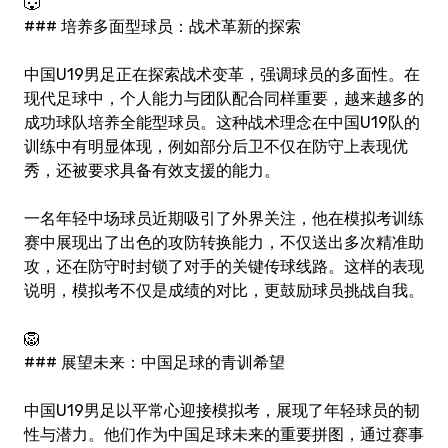
🐺
### 培养多面型球员：战术革新的探索
中国U19男足正在探索战术变革，强调球员的多面性。在
现代足球中，个人能力与团队配合同样重要，越来越多的
成功球队培养全能型球员。这种战术理念在中国U19队的
训练中有明显体现，例如部分后卫不仅在防守上表现优
秀，还被要求具备有效支援的能力。
一名年轻中场球员近期吸引了外界关注，他在模拟考训练
赛中展现出了出色的攻防转换能力，不仅送出多次精准助
攻，还在防守时封锁了对手的关键传球线路。这样的表现
说明，模拟考不仅是成绩的对比，更鼓励球员挑战自我。
🦁
### 展望未来：中国足球的青训希望
中国U19男足以平常心迎接模拟考，展现了年轻球员的韧
性与潜力。他们作为中国足球未来的重要拼图，通过赛事