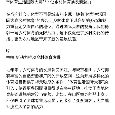
**体育生活国际大赛**：让乡村体育焕发新魅力
在当今社会，体育不再是城市的专属，随着“体育生活国
际大赛乡村体育”的兴起，乡村体育正以崭新的姿态和魅
力重新定义着自己的地位。通过国际大赛的视角，我们得
以一窥乡村体育的无限活力，这不仅促进了乡村文化的传
播，更为农村地区带来了新的发展机遇。
💡
### 新动力推动乡村体育发展
近年来，乡村体育的发展备受关注。与城市相比，乡村拥
有丰富的自然资源和广阔的开放空间，这为开展多样化的
体育项目提供了得天独厚的条件。“体育生活国际大赛”的
引入，使得更多国际项目得以在乡村落地，推动了当地体
育基础设施的建设与完善。比如，在山区举办的登山赛，
不仅吸引了全球专业运动员，还吸引了众多游客，为当地
经济注入了新的活力。