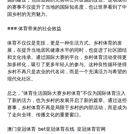
的赛事不仅提升了当地的国际知名度，也让世界看到了中
国乡村的无穷魅力。
### 体育带来的社会效益
体育不仅仅是竞技，更是一种生活方式。乡村体育的发
展，在提升当地居民健康水平的同时，也促进了社区团结
和文化传承。通过国际大赛的平台，乡村体育活动变得更
加多样化，吸引了更多年轻人的参与。这种良性循环使得
乡村不再只是农业的代名词，而是一个充满活力与希望的
现代化社区。
总之，“体育生活国际大赛乡村体育”不仅为国际体育注入
了新的活力，也为乡村的发展开启了新的篇章。通过这些
赛事，乡村体育不再是局限于乡村的内部活动，而是成为
了走向全球、传播文化的重要窗口。
澳门皇冠体育
bet皇冠体育在线
皇冠体育官网