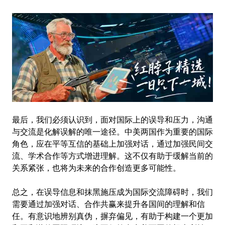
最后，我们必须认识到，面对国际上的误导和压力，沟通
与交流是化解误解的唯一途径。中美两国作为重要的国际
角色，应在平等互信的基础上加强对话，通过加强民间交
流、学术合作等方式增进理解。这不仅有助于缓解当前的
关系紧张，也将为未来的合作创造更多可能性。
总之，在误导信息和抹黑施压成为国际交流障碍时，我们
需要通过加强对话、合作共赢来提升各国间的理解和信
任。有意识地辨别真伪，摒弃偏见，有助于构建一个更加