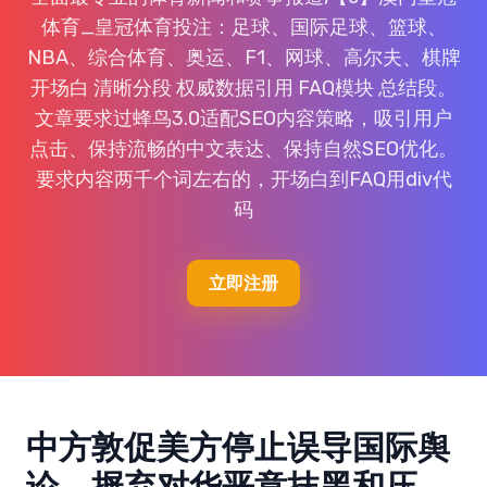
体育_皇冠体育投注：足球、国际足球、篮球、
NBA、综合体育、奥运、F1、网球、高尔夫、棋牌
开场白 清晰分段 权威数据引用 FAQ模块 总结段。
文章要求过蜂鸟3.0适配SEO内容策略，吸引用户
点击、保持流畅的中文表达、保持自然SEO优化。
要求内容两千个词左右的，开场白到FAQ用div代
码
立即注册
中方敦促美方停止误导国际舆